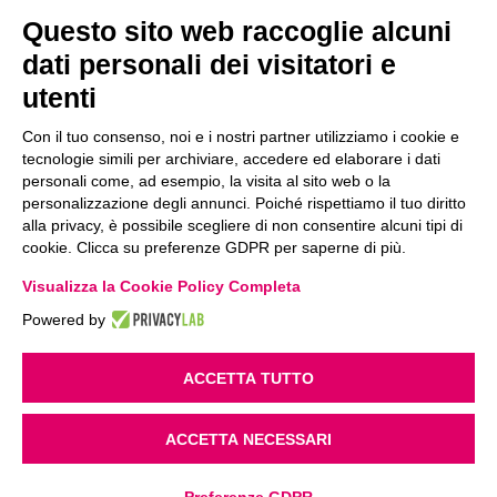
Questo sito web raccoglie alcuni
dati personali dei visitatori e
Centralino Unico
utenti
T.
+39 031 777 411
Con il tuo consenso, noi e i nostri partner utilizziamo i cookie e
tecnologie simili per archiviare, accedere ed elaborare i dati
personali come, ad esempio, la visita al sito web o la
personalizzazione degli annunci. Poiché rispettiamo il tuo diritto
alla privacy, è possibile scegliere di non consentire alcuni tipi di
WHISTLEBLOWING
PRIVACY POLICY
COOKIE POLICY
cookie. Clicca su preferenze GDPR per saperne di più.
POLITICA AZIENDALE
CODICE ETICO
Visualizza la Cookie Policy Completa
Euroscatola S.p.A. a socio unico
Powered by
Società soggetta a direzione e coordinamento di Maestrale S.r.l.
Sede Legale
: via dei Santi, 5 22063 | Cantù (CO) Italia
C.F. e P.IVA 01898380132 – R.E.A. 224901
ACCETTA TUTTO
COD. UNIVOCO SUBM70N
Cap. Soc. € 1.100.000
ACCETTA NECESSARI
©
2026
EUROSCATOLA. ALL RIGHTS RESERVED.
POWERED BY
NORATECH
.