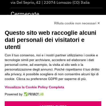
via Del Seprio, 42 | 22074 Lomazzo (CO) Italia
Cermenate
STABILIMENTO 4
Rifiuta cookie non necessari ✕
via A. De Gasperi, 4 | 22072 Cermenate (CO) Italia
Questo sito web raccoglie alcuni
dati personali dei visitatori e
Centralino Unico
utenti
T.
+39 031 777 411
Con il tuo consenso, noi e i nostri partner utilizziamo i cookie e
tecnologie simili per archiviare, accedere ed elaborare i dati
personali come, ad esempio, la visita al sito web o la
personalizzazione degli annunci. Poiché rispettiamo il tuo diritto
alla privacy, è possibile scegliere di non consentire alcuni tipi di
WHISTLEBLOWING
PRIVACY POLICY
COOKIE POLICY
cookie. Clicca su preferenze GDPR per saperne di più.
POLITICA AZIENDALE
CODICE ETICO
Visualizza la Cookie Policy Completa
Euroscatola S.p.A. a socio unico
Società soggetta a direzione e coordinamento di Maestrale S.r.l.
Powered by
Sede Legale
: via dei Santi, 5 22063 | Cantù (CO) Italia
C.F. e P.IVA 01898380132 – R.E.A. 224901