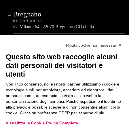
Bregnano
HEADQUARTER
via Milano, 64 | 22070 Bregnano (CO) Italia
Cantù
Rifiuta cookie non necessari ✕
STABILIMENTO 2
via Lombardia, 81 | 22063 Cantù (CO) Italia
Questo sito web raccoglie alcuni
dati personali dei visitatori e
Lomazzo
utenti
STABILIMENTO 3
via Del Seprio, 42 | 22074 Lomazzo (CO) Italia
Con il tuo consenso, noi e i nostri partner utilizziamo i cookie e
tecnologie simili per archiviare, accedere ed elaborare i dati
Cermenate
personali come, ad esempio, la visita al sito web o la
personalizzazione degli annunci. Poiché rispettiamo il tuo diritto
STABILIMENTO 4
alla privacy, è possibile scegliere di non consentire alcuni tipi di
via A. De Gasperi, 4 | 22072 Cermenate (CO) Italia
cookie. Clicca su preferenze GDPR per saperne di più.
Visualizza la Cookie Policy Completa
Centralino Unico