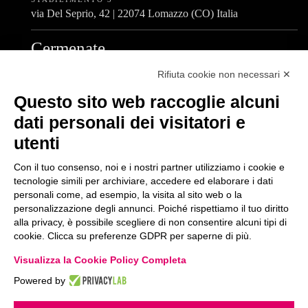
via Del Seprio, 42 | 22074 Lomazzo (CO) Italia
Cermenate
STABILIMENTO 4
Rifiuta cookie non necessari ✕
via A. De Gasperi, 4 | 22072 Cermenate (CO) Italia
Questo sito web raccoglie alcuni
dati personali dei visitatori e
Centralino Unico
utenti
T.
+39 031 777 411
Con il tuo consenso, noi e i nostri partner utilizziamo i cookie e
tecnologie simili per archiviare, accedere ed elaborare i dati
personali come, ad esempio, la visita al sito web o la
personalizzazione degli annunci. Poiché rispettiamo il tuo diritto
alla privacy, è possibile scegliere di non consentire alcuni tipi di
WHISTLEBLOWING
PRIVACY POLICY
COOKIE POLICY
cookie. Clicca su preferenze GDPR per saperne di più.
POLITICA AZIENDALE
CODICE ETICO
Visualizza la Cookie Policy Completa
Euroscatola S.p.A. a socio unico
Società soggetta a direzione e coordinamento di Maestrale S.r.l.
Powered by
Sede Legale
: via dei Santi, 5 22063 | Cantù (CO) Italia
C.F. e P.IVA 01898380132 – R.E.A. 224901