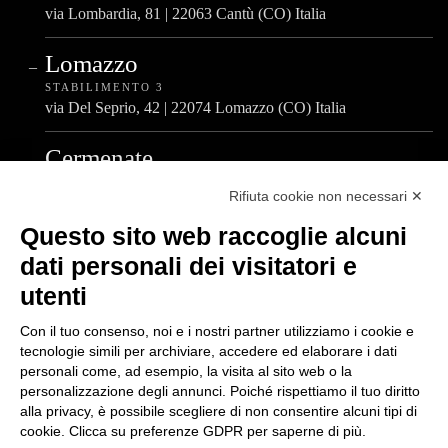
via Lombardia, 81 | 22063 Cantù (CO) Italia
Lomazzo
STABILIMENTO 3
via Del Seprio, 42 | 22074 Lomazzo (CO) Italia
Cermenate
STABILIMENTO 4
Rifiuta cookie non necessari ✕
via A. De Gasperi, 4 | 22072 Cermenate (CO) Italia
Questo sito web raccoglie alcuni
dati personali dei visitatori e
Centralino Unico
utenti
T.
+39 031 777 411
Con il tuo consenso, noi e i nostri partner utilizziamo i cookie e
tecnologie simili per archiviare, accedere ed elaborare i dati
personali come, ad esempio, la visita al sito web o la
personalizzazione degli annunci. Poiché rispettiamo il tuo diritto
alla privacy, è possibile scegliere di non consentire alcuni tipi di
WHISTLEBLOWING
PRIVACY POLICY
COOKIE POLICY
cookie. Clicca su preferenze GDPR per saperne di più.
POLITICA AZIENDALE
CODICE ETICO