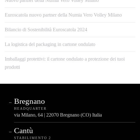
Nuovo partner della Numia Vero Volley Milano
Euroscatola nuovo partner della Numia Vero Volley Milano
Bilancio di Sostenibilità Euroscatola 2024
La logistica del packaging in cartone ondulato
Imballaggi protettivi: il cartone ondulato a protezione dei tuoi
prodotti
Bregnano
HEADQUARTER
via Milano, 64 | 22070 Bregnano (CO) Italia
Cantù
STABILIMENTO 2