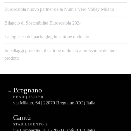
Euroscatola nuovo partner della Numia Vero Volley Milano
Bilancio di Sostenibilità Euroscatola 2024
La logistica del packaging in cartone ondulato
Imballaggi protettivi: il cartone ondulato a protezione dei tuoi
prodotti
Bregnano
HEADQUARTER
via Milano, 64 | 22070 Bregnano (CO) Italia
Cantù
STABILIMENTO 2
via Lombardia, 81 | 22063 Cantù (CO) Italia