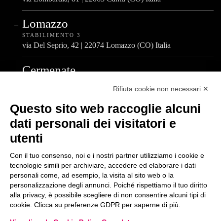
Lomazzo
STABILIMENTO 3
via Del Seprio, 42 | 22074 Lomazzo (CO) Italia
Cermenate
STABILIMENTO 4
Rifiuta cookie non necessari ✕
via A. De Gasperi, 4 | 22072 Cermenate (CO) Italia
Questo sito web raccoglie alcuni
dati personali dei visitatori e
Centralino Unico
utenti
T.
+39 031 777 411
Con il tuo consenso, noi e i nostri partner utilizziamo i cookie e
tecnologie simili per archiviare, accedere ed elaborare i dati
personali come, ad esempio, la visita al sito web o la
personalizzazione degli annunci. Poiché rispettiamo il tuo diritto
alla privacy, è possibile scegliere di non consentire alcuni tipi di
WHISTLEBLOWING
PRIVACY POLICY
COOKIE POLICY
cookie. Clicca su preferenze GDPR per saperne di più.
POLITICA AZIENDALE
CODICE ETICO